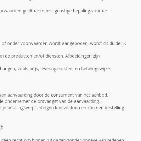
nvoorwaarden geldt de meest gunstige bepaling voor de
t of onder voorwaarden wordt aangeboden, wordt dit duidelijk
n de producten en/of diensten. Afbeeldingen zijn
tingen, zoals prijs, leveringskosten, en betalingswijze.
van aanvaarding door de consument van het aanbod.
t de ondernemer de ontvangst van de aanvaarding.
n betalingsverplichtingen kan voldoen en kan een bestelling
ht
t geen recht om binnen 14 dagen zonder opgave van redenen