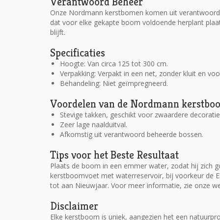
Verantwoord Beheer
Onze Nordmann kerstbomen komen uit verantwoord b
dat voor elke gekapte boom voldoende herplant plaa
blijft.
Specificaties
Hoogte: Van circa 125 tot 300 cm.
Verpakking: Verpakt in een net, zonder kluit en vo
Behandeling: Niet geïmpregneerd.
Voordelen van de Nordmann kerstbo
Stevige takken, geschikt voor zwaardere decoratie
Zeer lage naalduitval.
Afkomstig uit verantwoord beheerde bossen.
Tips voor het Beste Resultaat
Plaats de boom in een emmer water, zodat hij zich g
kerstboomvoet met waterreservoir, bij voorkeur de 
tot aan Nieuwjaar. Voor meer informatie, zie onze w
Disclaimer
Elke kerstboom is uniek, aangezien het een natuurpr