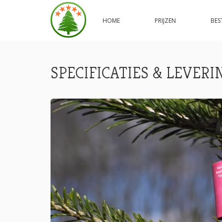
SPECIFICATIES
&
HOME
PRIJZEN
BES
LEVERINGSVOORWAARDEN
SPECIFICATIES & LEVE