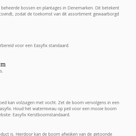
eheerde bossen en plantages in Denemarken. Dit betekent
tsvindt, zodat de toekomst van dit assortiment gewaarborgd
orbereid voor een Easyfix standaard.
om
s.
oed kan volzuigen met vocht. Zet de boom vervolgens in een
Easyfix. Houd het waterniveau op peil voor een mooie boom
ebsite: Easyfix Kerstboomstandaard.
oduct is. Hierdoor kan de boom afwijken van de getoonde